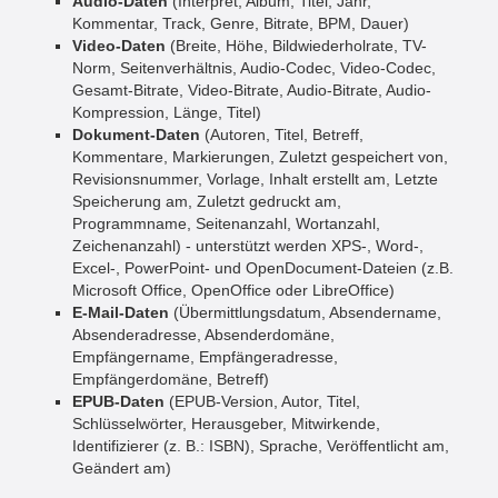
Audio-Daten
(Interpret, Album, Titel, Jahr,
Kommentar, Track, Genre, Bitrate, BPM, Dauer)
Video-Daten
(Breite, Höhe, Bildwiederholrate, TV-
Norm, Seitenverhältnis, Audio-Codec, Video-Codec,
Gesamt-Bitrate, Video-Bitrate, Audio-Bitrate, Audio-
Kompression, Länge, Titel)
Dokument-Daten
(Autoren, Titel, Betreff,
Kommentare, Markierungen, Zuletzt gespeichert von,
Revisionsnummer, Vorlage, Inhalt erstellt am, Letzte
Speicherung am, Zuletzt gedruckt am,
Programmname, Seitenanzahl, Wortanzahl,
Zeichenanzahl) - unterstützt werden XPS-, Word-,
Excel-, PowerPoint- und OpenDocument-Dateien (z.B.
Microsoft Office, OpenOffice oder LibreOffice)
E-Mail-Daten
(Übermittlungsdatum, Absendername,
Absenderadresse, Absenderdomäne,
Empfängername, Empfängeradresse,
Empfängerdomäne, Betreff)
EPUB-Daten
(EPUB-Version, Autor, Titel,
Schlüsselwörter, Herausgeber, Mitwirkende,
Identifizierer (z. B.: ISBN), Sprache, Veröffentlicht am,
Geändert am)